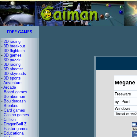
-
2D racing
-
3D breakout
-
3D flightsim
-
3D games
-
3D puzzle
-
3D racing
-
3D shooter
-
3D skyroads
-
3D sports
Megane
-
Adventure
-
Arcade
-
Board games
Freeware
-
Bomberman
-
Boulderdash
by: Pixel
-
Breakout
Windows
-
Card games
Tested on winX
-
Casino games
-
Crillion
-
DragonBall Z
-
Easter games
-
Educational