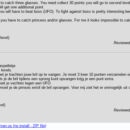
 to catch three glasses. You need collect 30 points you will go to second level.
ll get one additional point.
you will have to beat boss (UFO). To fight against boss is pretty interesting 
el you have to catch princess and/or glasses. For me it looks impossible to cat
level)
Reviewe
spelletje
 levels.
oet je trachten jouw bril op te vangen. Je moet 3 keer 10 punten verzamelen
ls je de bril tijdens een sprong kunt opvangen krijg je een punt extra.
moet je vechten tegen een UFO.
 moet je de prinses en/of de bril opvangen. Voor mij ziet het er onmogelijk uit
vel)
Reviewe
n.us (no install - ZIP file)