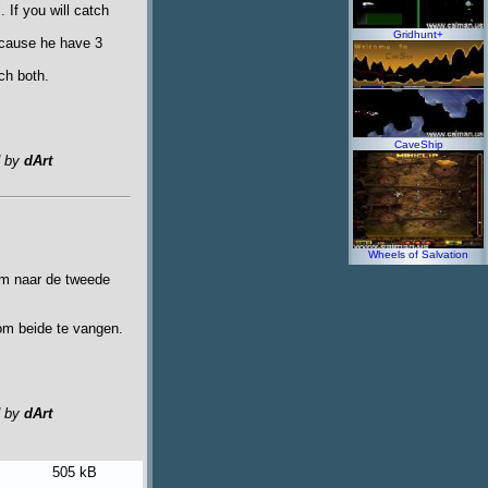
 If you will catch
Gridhunt+
because he have 3
ch both.
CaveShip
d by
dArt
Wheels of Salvation
 om naar de tweede
 om beide te vangen.
d by
dArt
505 kB