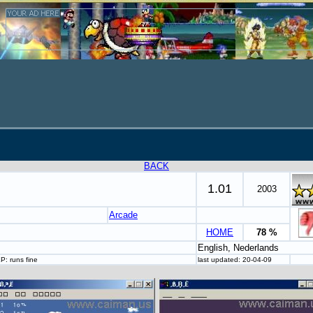
BACK
1.01
2003
Arcade
HOME
78 %
English, Nederlands
P: runs fine
last updated: 20-04-09