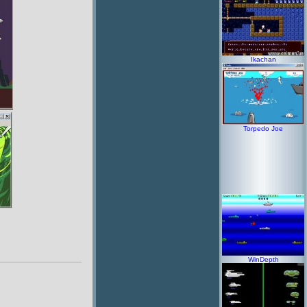
Ikachan
Torpedo Joe
WinDepth