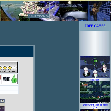
Azarashi
Doukutsu Monogatari
(Ca.