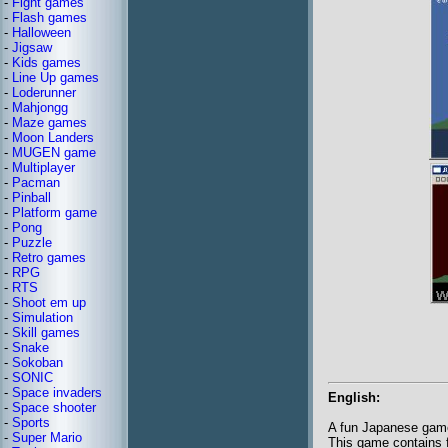
-
Fight games
-
Flash games
-
Halloween
-
Jigsaw
-
Kids games
-
Line Up games
-
Loderunner
-
Mahjongg
-
Maze games
-
Moon Landers
-
MUGEN game
-
Multiplayer
-
Pacman
-
Pinball
-
Platform game
-
Pong
-
Puzzle
-
Retro games
-
RPG
-
RTS
-
Shoot em up
-
Simulation
-
Skill games
-
Snake
-
Sokoban
-
SONIC
-
Space invaders
English:
-
Space shooter
-
Sports
A fun Japanese game
-
Super Mario
This game contains f