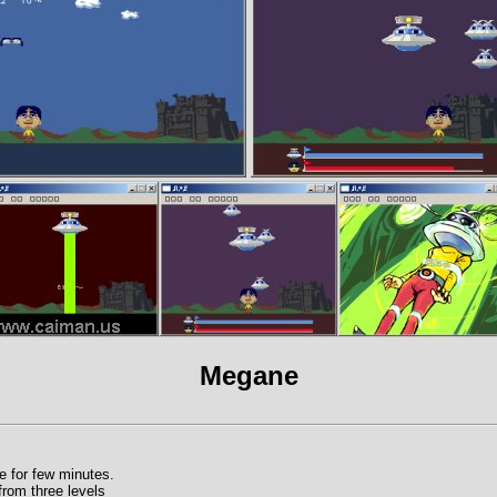
Megane
 for few minutes.
rom three levels