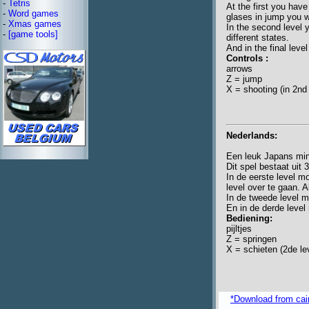
-
Tetris
At the first you have
-
Word games
glases in jump you wi
-
Xmas games
In the second level 
-
[game tools]
different states.
And in the final lev
Controls :
arrows
Z = jump
X = shooting (in 2nd 
Nederlands:
Een leuk Japans mini
Dit spel bestaat uit 3
In de eerste level m
level over te gaan. A
In de tweede level 
En in de derde level
Bediening:
pijltjes
Z = springen
X = schieten (2de le
*Download from caima