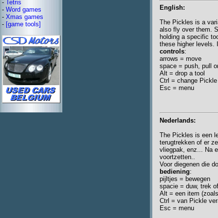
-
Tetris
English:
-
Word games
-
Xmas games
The Pickles is a var
-
[game tools]
also fly over them.
holding a specific to
these higher levels. I
controls
:
arrows = move
space = push, pull o
Alt = drop a tool
Ctrl = change Pickle
Esc = menu
Nederlands:
The Pickles is een l
terugtrekken of er z
vliegpak, enz... Na e
voortzetten..
Voor diegenen die do
bediening
:
pijltjes = bewegen
spacie = duw, trek o
Alt = een item (zoal
Ctrl = van Pickle ve
Esc = menu