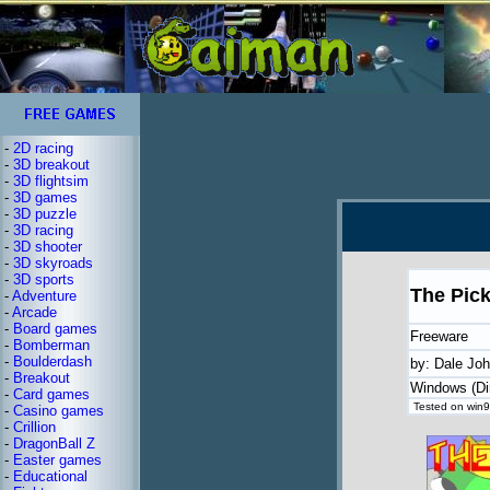
-
2D racing
-
3D breakout
-
3D flightsim
-
3D games
-
3D puzzle
-
3D racing
-
3D shooter
-
3D skyroads
-
3D sports
The Pick
-
Adventure
-
Arcade
-
Board games
Freeware
-
Bomberman
-
Boulderdash
by: Dale Jo
-
Breakout
Windows (Di
-
Card games
Tested on win98
-
Casino games
-
Crillion
-
DragonBall Z
-
Easter games
-
Educational