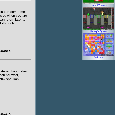
Hanoi Towers
 you can sometimes
moved when you are
an return later to
lk-through.
Katey's Quest
y
Mark S.
Kaboole
 stenen kapot slaan,
 een houweel,
jouw spel kan
y
Mark S.