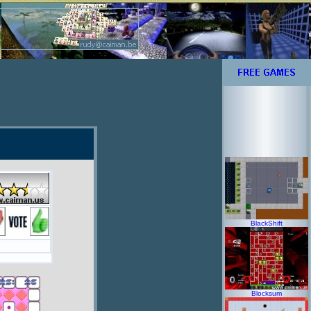
BlackShift
Blocksum