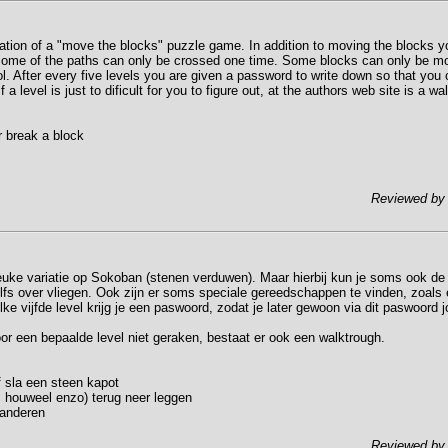
iation of a "move the blocks" puzzle game. In addition to moving the blocks
 Some of the paths can only be crossed one time. Some blocks can only be 
ol. After every five levels you are given a password to write down so that you c
f a level is just to dificult for you to figure out, at the authors web site is a wa
r break a block
Reviewed b
euke variatie op Sokoban (stenen verduwen). Maar hierbij kun je soms ook de
elfs over vliegen. Ook zijn er soms speciale gereedschappen te vinden, zoals
lke vijfde level krijg je een paswoord, zodat je later gewoon via dit paswoord 
or een bepaalde level niet geraken, bestaat er ook een walktrough.
f sla een steen kapot
s houweel enzo) terug neer leggen
randeren
Reviewed b