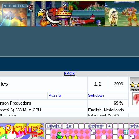
BACK
les
1.2
2003
Puzzle
Sokoban
hnson Productions
69 %
rectX 6) 233 MHz CPU
English, Nederlands
: runs fine
last updated: 2-05-09