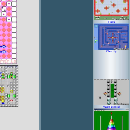
Puck
Chouffy
Maze Blaster