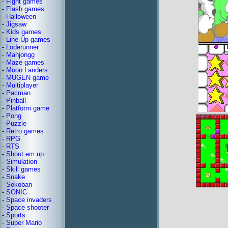
-
Fight games
-
Flash games
-
Halloween
-
Jigsaw
-
Kids games
-
Line Up games
-
Loderunner
-
Mahjongg
-
Maze games
-
Moon Landers
-
MUGEN game
-
Multiplayer
-
Pacman
-
Pinball
-
Platform game
-
Pong
-
Puzzle
-
Retro games
-
RPG
-
RTS
-
Shoot em up
-
Simulation
-
Skill games
-
Snake
-
Sokoban
-
SONIC
-
Space invaders
-
Space shooter
-
Sports
-
Super Mario