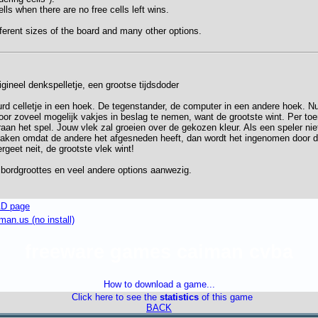
ls when there are no free cells left wins.
fferent sizes of the board and many other options.
gineel denkspelletje, een grootse tijdsdoder
urd celletje in een hoek. De tegenstander, de computer in een andere hoek. N
oor zoveel mogelijk vakjes in beslag te nemen, want de grootste wint. Per toer
raan het spel. Jouw vlek zal groeien over de gekozen kleur. Als een speler ni
raken omdat de andere het afgesneden heeft, dan wordt het ingenomen door d
rgeet neit, de grootste vlek wint!
e bordgroottes en veel andere options aanwezig.
D page
an.us (no install)
freeware games caiman cvba
How to download a game...
Click here to see the
statistics
of this game
BACK