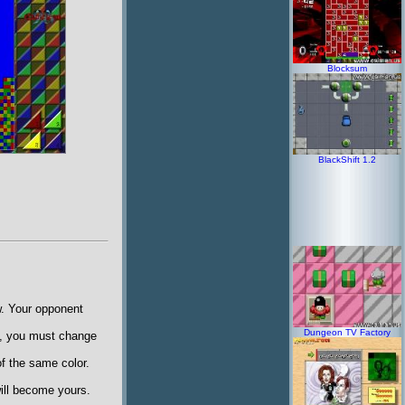
Blocksum
BlackShift 1.2
ow. Your opponent
Dungeon TV Factory
ls, you must change
f the same color.
ill become yours.