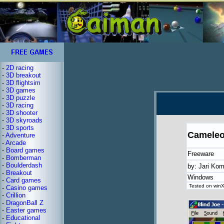
-
2D racing
-
3D breakout
-
3D flightsim
-
3D games
-
3D puzzle
-
3D racing
-
3D shooter
-
3D skyroads
-
3D sports
Cameleo
-
Adventure
-
Arcade
-
Board games
Freeware
-
Bomberman
-
Boulderdash
by: Jari Ko
-
Breakout
Windows
-
Card games
Tested on winX
-
Casino games
-
Crillion
-
DragonBall Z
-
Easter games
-
Educational