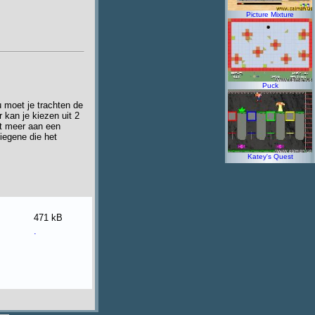
Picture Mixture
Puck
u moet je trachten de
 kan je kiezen uit 2
et meer aan een
iegene die het
Katey's Quest
471 kB
.