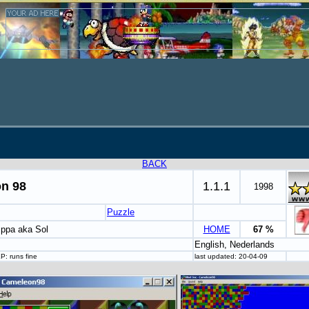
BACK
n 98
1.1.1
1998
Puzzle
mppa aka Sol
HOME
67 %
English, Nederlands
P: runs fine
last updated: 20-04-09