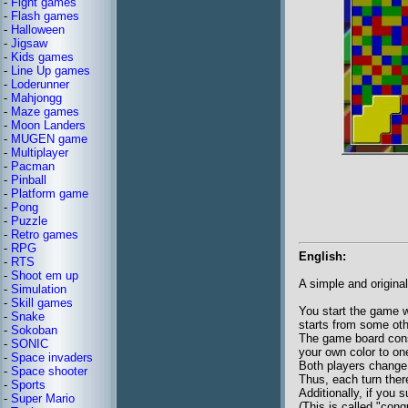
-
Fight games
-
Flash games
-
Halloween
-
Jigsaw
-
Kids games
-
Line Up games
-
Loderunner
-
Mahjongg
-
Maze games
-
Moon Landers
-
MUGEN game
-
Multiplayer
-
Pacman
-
Pinball
-
Platform game
-
Pong
-
Puzzle
-
Retro games
-
RPG
English:
-
RTS
-
Shoot em up
A simple and original
-
Simulation
-
Skill games
You start the game w
-
Snake
starts from some oth
-
Sokoban
The game board consi
-
SONIC
your own color to on
-
Space invaders
Both players change 
-
Space shooter
Thus, each turn ther
-
Sports
Additionally, if you
-
Super Mario
(This is called "conq