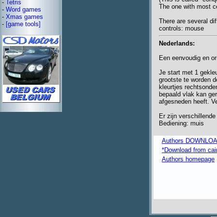
-
Tetris
The one with most cel
-
Word games
-
Xmas games
There are several di
-
[game tools]
controls: mouse
Nederlands:
Een eenvoudig en ori
Je start met 1 gekle
grootste te worden d
kleurtjes rechtsonde
bepaald vlak kan ge
afgesneden heeft. Ve
Er zijn verschillend
Bediening: muis
Authors DOWNLOA
*Download from caim
Authors homepage