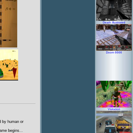
Death Illustrated
Doom 6666
Visitation
ed by human or
game begins...