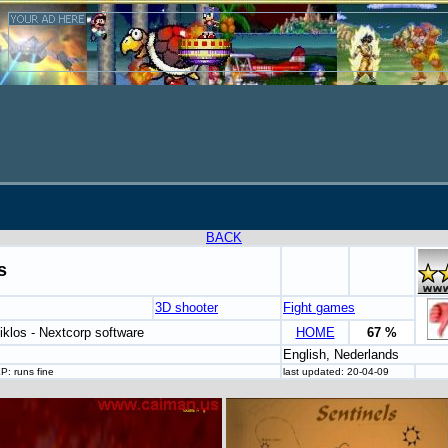
BACK
s
3D shooter
Fight games
iklos - Nextcorp software
HOME
67 %
English, Nederlands
P: runs fine
last updated: 20-04-09