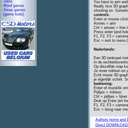
-
Tetris
You have to aim and
-
Word games
Really nice 3D graph
-
Xmas games
shooting on. Sometim
-
[game tools]
controls:
Enter or mouse click 
Arrows = aim
Ctrl + arrows = fine
Press enter (and hold
F1, F2, F3 = camera
Esc = exit to menu 
Nederlands:
Een 3D tankspel met 
In de rechterbovenho
Op diezelfde map kun
Je moet mikken en pr
Echt mooie 3D graphi
je eigenlijk schiet. 
bediening:
Enter of muisklik om
Pijltjes = mikken
Ctrl + pijltjes = fijner
Druk op Enter (en ho
F1, F2, F3 = camera
Esc = terug naar men
Authors home an
Direct DOWNLOAD fr