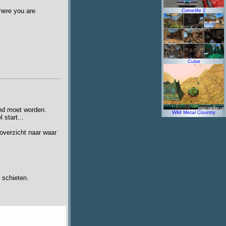
here you are
Crimelife 2
Cube
end moet worden.
Wild Metal Country
 start...
overzicht naar waar
 schieten.