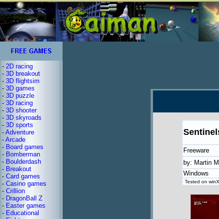
-
2D racing
-
3D breakout
-
3D flightsim
-
3D games
-
3D puzzle
-
3D racing
-
3D shooter
-
3D skyroads
-
3D sports
Sentinel
-
Adventure
-
Arcade
-
Board games
Freeware
-
Bomberman
-
Boulderdash
by: Martin M
-
Breakout
Windows
-
Card games
Tested on winX
-
Casino games
-
Crillion
-
DragonBall Z
-
Easter games
-
Educational