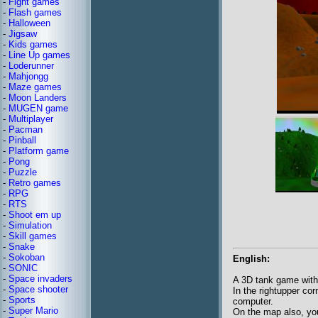
-
Fight games
-
Flash games
-
Halloween
-
Jigsaw
-
Kids games
-
Line Up games
-
Loderunner
-
Mahjongg
-
Maze games
-
Moon Landers
-
MUGEN game
-
Multiplayer
-
Pacman
-
Pinball
-
Platform game
-
Pong
-
Puzzle
-
Retro games
-
RPG
-
RTS
-
Shoot em up
-
Simulation
-
Skill games
-
Snake
-
Sokoban
English:
-
SONIC
-
Space invaders
A 3D tank game with 
-
Space shooter
In the rightupper co
-
Sports
computer.
-
Super Mario
On the map also, you