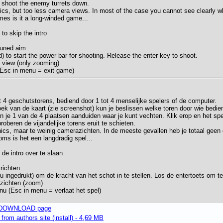
 shoot the enemy turrets down.
ics, but too less camera views. In most of the case you cannot see clearly w
es is it a long-winded game...
to skip the intro
 tuned aim
) to start the power bar for shooting. Release the enter key to shoot.
 view (only zooming)
(Esc in menu = exit game)
4 geschutstorens, bediend door 1 tot 4 menselijke spelers of de computer.
ek van de kaart (zie screenshot) kun je beslissen welke toren door wie bedi
 je 1 van de 4 plaatsen aanduiden waar je kunt vechten. Klik erop en het spel
oberen de vijandelijke torens eruit te schieten.
cs, maar te weinig camerazichten. In de meeste gevallen heb je totaal geen 
Soms is het een langdradig spel...
 de intro over te slaan
 richten
u ingedrukt) om de kracht van het schot in te stellen. Los de entertoets om te
zichten (zoom)
u (Esc in menu = verlaat het spel)
d DOWNLOAD page
om authors site (install) - 4,69 MB