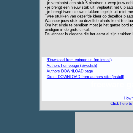
- je verplaatst een stuk 6 plaatsen + werp jouw do
- je brengt een nieuw stuk uit, veplaatst het 6 pla
- je brengt twee nieuwe stukken tegelijk uit (niet m
Twee stukken van dezelfde kleur op dezelfde plaats
Wanneer jouw stuk op dezelfde plaats komt te staan
Om het einde te bereiken moet je het ganse bord ro
eindigen in de grote cirkel.
De winnaar is diegene die het eerst al zijn stukken 
*Download from caiman.us (no install)
Authors homepage (Swedish)
Authors DOWNLOAD page
Direct DOWNLOAD from authors site (install)
freeware 
How t
Click here t