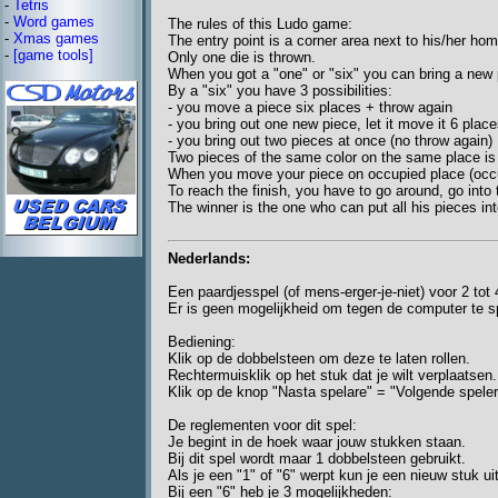
-
Tetris
-
Word games
The rules of this Ludo game:
-
Xmas games
The entry point is a corner area next to his/her hom
-
[game tools]
Only one die is thrown.
When you got a "one" or "six" you can bring a new 
By a "six" you have 3 possibilities:
- you move a piece six places + throw again
- you bring out one new piece, let it move it 6 plac
- you bring out two pieces at once (no throw again)
Two pieces of the same color on the same place is
When you move your piece on occupied place (occup
To reach the finish, you have to go around, go into t
The winner is the one who can put all his pieces int
Nederlands:
Een paardjesspel (of mens-erger-je-niet) voor 2 tot 
Er is geen mogelijkheid om tegen de computer te s
Bediening:
Klik op de dobbelsteen om deze te laten rollen.
Rechtermuisklik op het stuk dat je wilt verplaatsen.
Klik op de knop "Nasta spelare" = "Volgende speler
De reglementen voor dit spel:
Je begint in de hoek waar jouw stukken staan.
Bij dit spel wordt maar 1 dobbelsteen gebruikt.
Als je een "1" of "6" werpt kun je een nieuw stuk ui
Bij een "6" heb je 3 mogelijkheden: