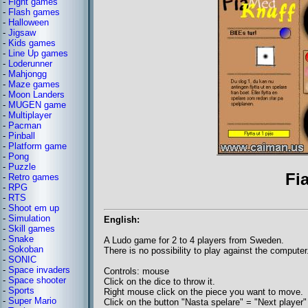
-
Fight games
-
Flash games
-
Halloween
-
Jigsaw
-
Kids games
-
Line Up games
-
Loderunner
-
Mahjongg
-
Maze games
-
Moon Landers
-
MUGEN game
-
Multiplayer
-
Pacman
-
Pinball
-
Platform game
-
Pong
-
Puzzle
Fi
-
Retro games
-
RPG
-
RTS
-
Shoot em up
-
Simulation
English:
-
Skill games
-
Snake
A Ludo game for 2 to 4 players from Sweden.
-
Sokoban
There is no possibility to play against the computer
-
SONIC
-
Space invaders
Controls: mouse
-
Space shooter
Click on the dice to throw it.
-
Sports
Right mouse click on the piece you want to move.
-
Super Mario
Click on the button "Nasta spelare" = "Next player