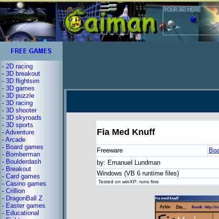
-
2D racing
-
3D breakout
-
3D flightsim
-
3D games
-
3D puzzle
-
3D racing
-
3D shooter
-
3D skyroads
-
3D sports
Fia Med Knuff
-
Adventure
-
Arcade
-
Board games
Freeware
Boa
-
Bomberman
-
Boulderdash
by: Emanuel Lundman
-
Breakout
Windows (VB 6 runtime files)
-
Card games
Tested on winXP: runs fine
-
Casino games
-
Crillion
-
DragonBall Z
-
Easter games
-
Educational