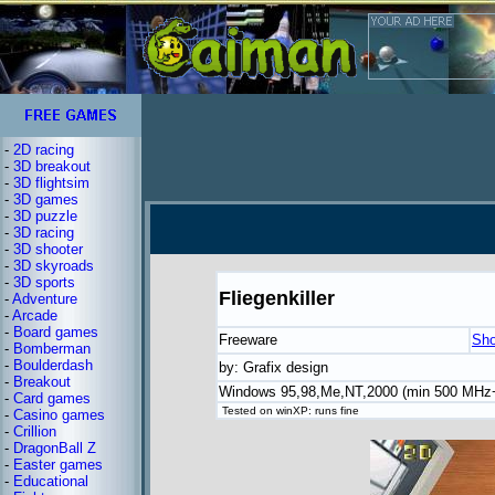
-
2D racing
-
3D breakout
-
3D flightsim
-
3D games
-
3D puzzle
-
3D racing
-
3D shooter
-
3D skyroads
-
3D sports
Fliegenkiller
-
Adventure
-
Arcade
-
Board games
Freeware
Sho
-
Bomberman
-
Boulderdash
by: Grafix design
-
Breakout
Windows 95,98,Me,NT,2000 (min 500 MHz
-
Card games
Tested on winXP: runs fine
-
Casino games
-
Crillion
-
DragonBall Z
-
Easter games
-
Educational