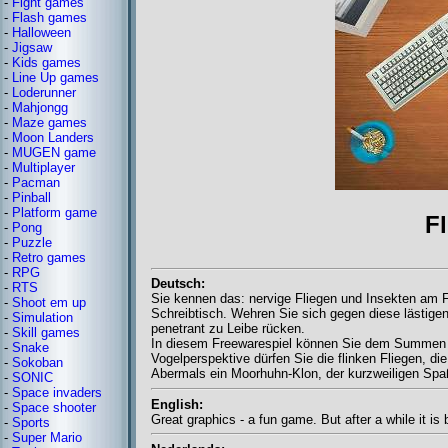
-
Fight games
-
Flash games
-
Halloween
-
Jigsaw
-
Kids games
-
Line Up games
-
Loderunner
-
Mahjongg
-
Maze games
-
Moon Landers
-
MUGEN game
-
Multiplayer
-
Pacman
-
Pinball
-
Platform game
Fl
-
Pong
-
Puzzle
-
Retro games
-
RPG
Deutsch:
-
RTS
Sie kennen das: nervige Fliegen und Insekten am F
-
Shoot em up
Schreibtisch. Wehren Sie sich gegen diese lästigen
-
Simulation
penetrant zu Leibe rücken.
-
Skill games
In diesem Freewarespiel können Sie dem Summen u
-
Snake
Vogelperspektive dürfen Sie die flinken Fliegen, d
-
Sokoban
Abermals ein Moorhuhn-Klon, der kurzweiligen Spaß
-
SONIC
-
Space invaders
English:
-
Space shooter
Great graphics - a fun game. But after a while it is 
-
Sports
-
Super Mario