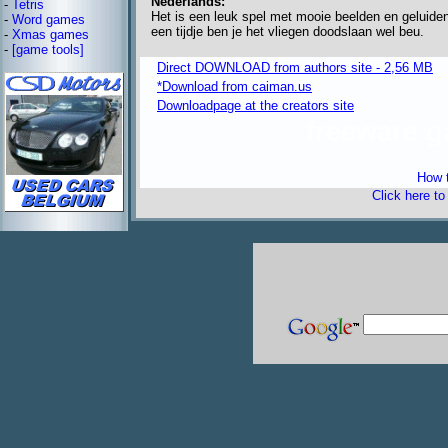
Nederlands:
-
Tetris
Het is een leuk spel met mooie beelden en geluiden
-
Word games
een tijdje ben je het vliegen doodslaan wel beu.
-
Xmas games
-
[game tools]
Direct DOWNLOAD from authors site - 2,56 MB
*Download from caiman.us
Downloadpage at the creators site
freeware 
How t
Click here t